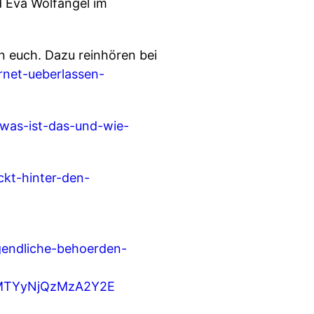
d Eva Wolfangel im
n euch. Dazu reinhören bei
rnet-ueberlassen-
-was-ist-das-und-wie-
ckt-hinter-den-
gendliche-behoerden-
MTYyNjQzMzA2Y2E