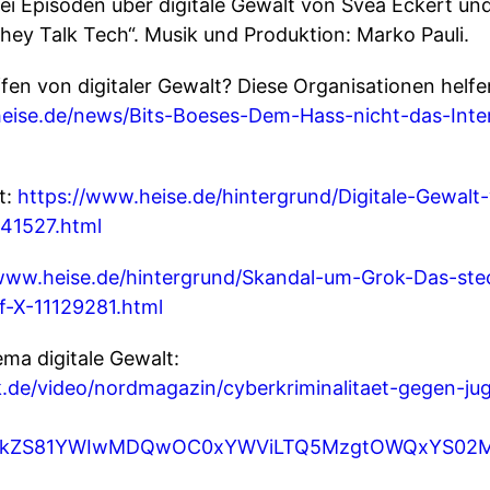
rei Episoden über digitale Gewalt von Svea Eckert un
hey Talk Tech“. Musik und Produktion: Marko Pauli.
fen von digitaler Gewalt? Diese Organisationen helfe
eise.de/news/Bits-Boeses-Dem-Hass-nicht-das-Inte
t:
https://www.heise.de/hintergrund/Digitale-Gewalt
41527.html
/www.heise.de/hintergrund/Skandal-um-Grok-Das-ste
uf-X-11129281.html
ma digitale Gewalt:
.de/video/nordmagazin/cyberkriminalitaet-gegen-ju
ci5kZS81YWIwMDQwOC0xYWViLTQ5MzgtOWQxYS02