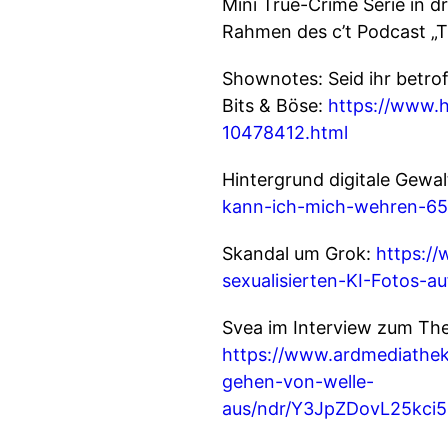
Mini True-Crime Serie in d
Rahmen des c’t Podcast „T
Shownotes: Seid ihr betrof
Bits & Böse:
https://www.h
10478412.html
Hintergrund digitale Gewal
kann-ich-mich-wehren-65
Skandal um Grok:
https:/
sexualisierten-KI-Fotos-a
Svea im Interview zum The
https://www.ardmediathek
gehen-von-welle-
aus/ndr/Y3JpZDovL25k