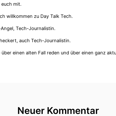
 euch mit.
ich willkommen zu Day Talk Tech.
-Angel, Tech-Journalistin.
heckert, auch Tech-Journalistin.
 über einen alten Fall reden und über einen ganz aktue
r White Tiger-Prozess in
erjähriger junger Mann soll Kinder und Jugendliche 
Neuer Kommentar
s hin zum Suizid.