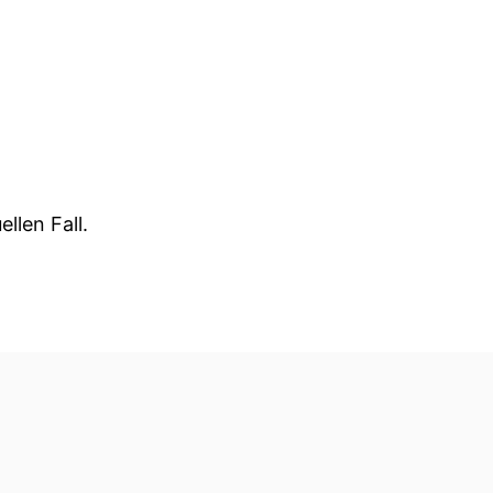
llen Fall.
im Netz dazu gebracht