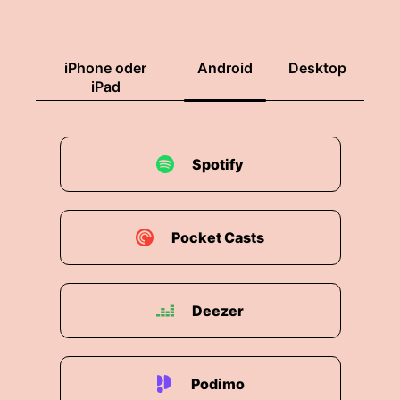
00:01:51: Überdiesmal war's Are Evil oder Rival,
ich weiß gar nicht, wo die ausspricht, weil die
iPhone oder
Android
Desktop
Nachfolgegruppe, die sind glaub ich auch noch
iPad
aktiv.
00:01:57: Ja, eine der größten ... Und die weiß
nicht, ob man sagen kann, erfolgreichsten
Spotify
Ransomware-Gruppen.
00:02:01: Es geht nur ein bisschen schwer über
die Lippen.
Pocket Casts
00:02:02: In Anfangszeichen sagen wir mal so,
die selber prallen damit, dass sie zwei Milliarden
Deezer
US-Dollar an Lösegeldern beutet haben.
00:02:09: Und Eva jetzt beschreibt doch mal,
wie muss ich mir denn das Leben eines
Podimo