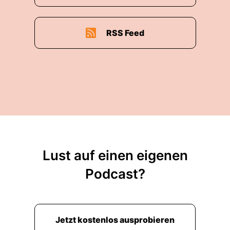
berühmt-berüchtigten, sehr erfolgreichen
Ransomware-Gangster vorstellen?
RSS Feed
00:02:20: Ja, man denkt ja immer, dass die
Leute sitzen die ganzen Tage mit dem Kapuzi im
Keller.
00:02:25: Ich denke, das Licht, aber
00:02:27: ja.
00:02:28: Von diesem Klischee hab ich schon
mal gehört.
Lust auf einen eigenen
00:02:31: Blaues Licht im Gesicht, so sieht man
Podcast?
ja auch die Bilder immer.
00:02:33: Die diese Bilder gibt's auch, weil ...
Grüne Zahlen auf dem Computer.
Jetzt kostenlos ausprobieren