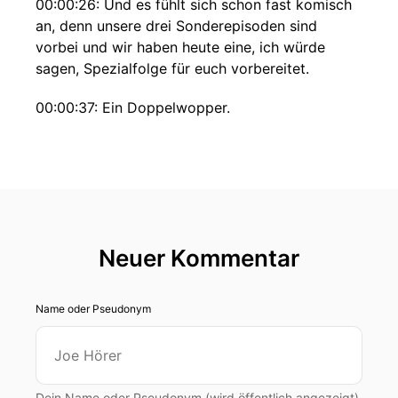
00:00:26: Und es fühlt sich schon fast komisch
an, denn unsere drei Sonderepisoden sind
vorbei und wir haben heute eine, ich würde
sagen, Spezialfolge für euch vorbereitet.
00:00:37: Ein Doppelwopper.
00:00:38: Und true crime bleibt, also crime
bleibt crime.
00:00:41: Ich denke, wir bleiben am Thema dran.
00:00:42: Genau, ein Doppelwopper.
Neuer Kommentar
00:00:43: Wir haben nachher eine Rotzugast,
die, ja, ich würd sagen, Grand-Dame der
Name oder Pseudonym
Netzpolitik.
00:00:49: Aber das habt gar nicht ich gesagt, es
hat irgendjemand anders gesagt.
Dein Name oder Pseudonym (wird öffentlich angezeigt)