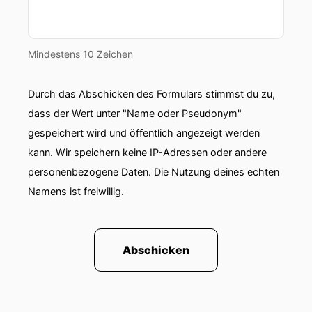
aussieht!
00:01:02: Ja, richtig cool.
Mindestens 10 Zeichen
00:01:03: Hast du gesehen?
Durch das Abschicken des Formulars stimmst du zu,
00:01:04: Wir werden ... ja!
dass der Wert unter "Name oder Pseudonym"
gespeichert wird und öffentlich angezeigt werden
00:01:05: Richtig cool und wir werden bestimmt
viele spannende Dinge aus dem Leben einer
kann. Wir speichern keine IP-Adressen oder andere
Astronautin hören.
personenbezogene Daten. Die Nutzung deines echten
Namens ist freiwillig.
00:01:13: Seid gespannt.
00:01:14: Er tragt nur noch kurz unseren Pre-
Talk zu anderen wichtigen Themen die diese
Abschicken
und vergangene Woche passiert sind.
00:01:20: Das sind aber wieder zwei KI-Themen.