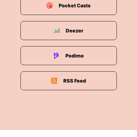
00:02:03: Ja, so mit dem lustigen Teil anfangs
Pocket Casts
wäre ...
00:02:08: Es ist also wirklich soweit.
Deezer
00:02:10: Eine KI hat einen Mensch angestellt,
zumindestens... Wir glauben ja nichts was wir
nicht selber überprüft haben.
Podimo
00:02:15: aber zumindestens wenn man einem
Bericht von NBC News glaubt den verlinken wir
euch gerne auch an den Show Notes und dem
RSS Feed
Start-up die das ganze initiiert haben.
00:02:25: Endenlaps Eva du kennst Endernlaps
und zwar sind die gleichen die Du erinnerst dich
auch diesen Automaten aufgestellt haben.
00:02:32: Ach