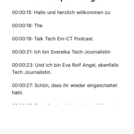
00:00:15: Hallo und herzlich willkommen zu
00:00:18: The
00:00:19: Talk Tech Ein-CT Podcast.
00:00:21: Ich bin Svereika Tech-Journalistin
00:00:23: Und ich bin Eva Rolf Angel, ebenfalls
Tech Journalistin.
00:00:27: Schön, dass ihr wieder eingeschaltet
habt.
00:00:28: Dass ihr da seid wie jeden Mittwoch
und für mich verging irgendwie diese Zeit
besonders kurz, liebe Eva weil ich hab dich ja
abonniert auf LinkedIn und das hat die ganze