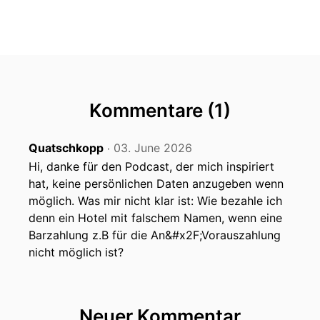
00:00:27: Wir haben heute Sommerzeit,
Scammerzeit.
00:00:30: wir haben heute einiges mitgebracht
an Scams.
00:00:33: Jetzt so aufkommen für den Sommer
Kommentare (1)
und am Ende machen noch eine ganz kurze
kleine Republikanachlese.
Quatschkopp
03. June 2026
‧
00:00:40: Das fasst ein bisschen sehr nördiger
Hi, danke für den Podcast, der mich inspiriert
Aufhänger, ne?
hat, keine persönlichen Daten anzugeben wenn
möglich. Was mir nicht klar ist: Wie bezahle ich
00:00:42: Wir haben euch Scams mitgebracht.
denn ein Hotel mit falschem Namen, wenn eine
Barzahlung z.B für die An&#x2F;Vorauszahlung
00:00:45: Freut euch!
nicht möglich ist?
00:00:46: Es war auch wieder so geil... Ich habe
Eva am Wochenende geschrieben und ich hatte
einen coolen Scam.
Neuer Kommentar