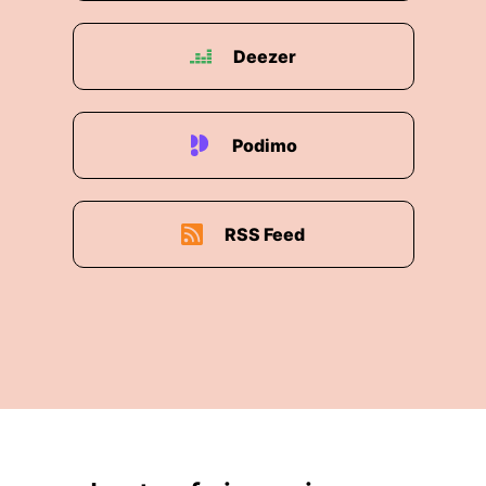
00:02:12: Your booking is currently in a pending
state and requires confirmation to remain
active.
Deezer
00:02:18: Das ist ja auch so typischer
Schematrik Druck aus üben Zeitdruck OO.
Podimo
00:02:24: ihre Buchung befindet sich in einem
Zustand, der noch nicht endgültig bestätigt ist.
RSS Feed
00:02:31: Und dann steht auch noch so
Deadline-Doppelpunkt.
00:02:35: Elf Stunden, dreizehnt Minuten.
00:02:37: Sonst
00:02:37: ist dein schönes Hotelzimmer für
immer an jemand anders vergeben und wer
springt da nicht vom Sofa auf und schickt